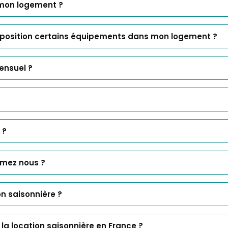
 mon logement ?
isposition certains équipements dans mon logement ?
ensuel ?
?
 ?
rmez nous ?
on saisonnière ?
à la location saisonnière en France ?