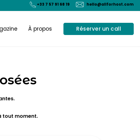
+33 7 57 91 68 19
hello@allforhost.com
Réserver un call
gazine
À propos
osées
antes.
à tout moment.