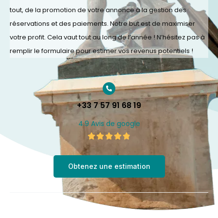
tout, de la promotion de votre annonce à la gestion des
réservations et des paiements. Notre but est de maximiser
votre profit. Cela vaut tout au long de l’année ! N’hésitez pas à
remplir le formulaire pour estimer vos revenus potentiels !
+33 7 57 91 68 19
4.9 Avis de google
4.9/5





Obtenez une estimation