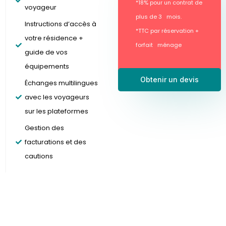
*18% pour un contrat de
voyageur
plus de 3 mois.
Instructions d’accès à
*TTC par réservation +
votre résidence +
forfait ménage
guide de vos
équipements
Obtenir un devis
Échanges multilingues
avec les voyageurs
sur les plateformes
Gestion des
facturations et des
cautions