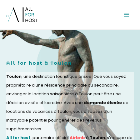
Aller
Mai
au
Men
contenu
All for host à Toulon
Toulon
, une destination touristique prisée. Que vous soyez
propriétaire d’une résidence principale ou secondaire,
envisager la location saisonnière à Toulon peut être une
décision avisée et lucrative. Avec une
demande élevée
de
locations de vacances à Toulon, vous disposez d’un
incroyable potentiel pour générer des revenus
supplémentaires.
All for host
, partenaire officiel
Airbnb
à
Toulon
, s’occupe de