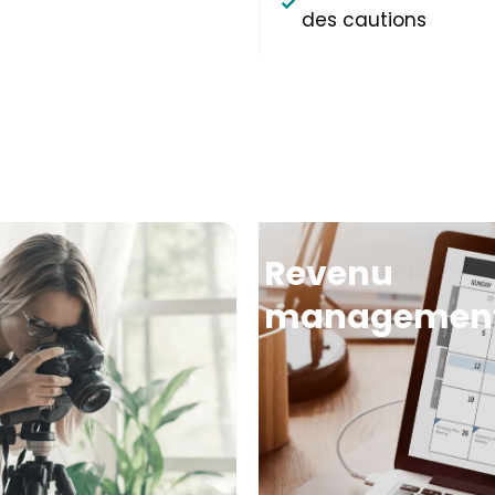
des cautions
Revenu
managemen
de votre logement est
Notre équipe reste à
 un agent de surface
autant des propriéta
périmenté.
voyageurs pour l