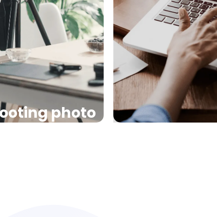
issons également du
En cas de soucis, n
maison et un kit de
intervenir afin de 
bienvenue.
solution rapide et
ooting photo