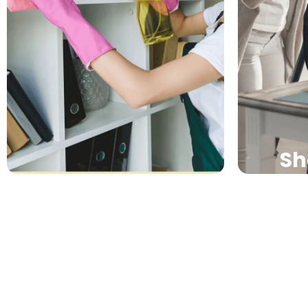
Nous fourn
Ses photos attireront davantage
linge de 
de voyageurs sur votre annonce.
Sh