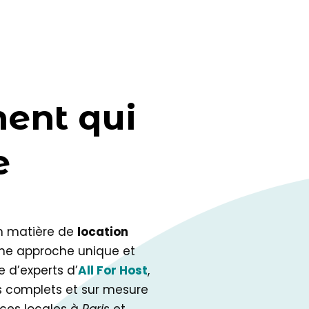
ment qui
e
en matière de
location
une approche unique et
e d’experts d’
All For Host
,
es complets et sur mesure