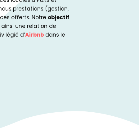
nces locales à
Paris
et
 nous prestations (gestion,
ces offerts. Notre
objectif
 ainsi une relation de
vilégié d’
Airbnb
dans le