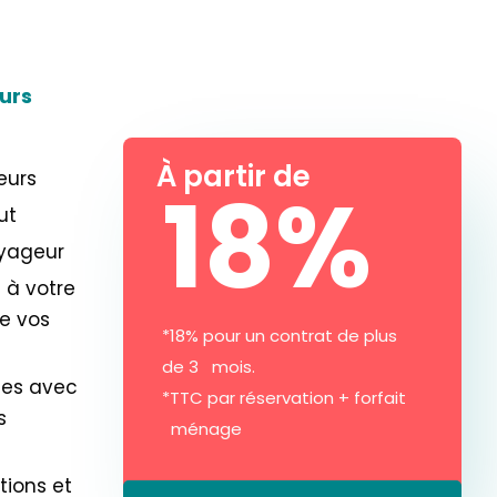
urs
À partir de
eurs
18%
ut
oyageur
 à votre
e vos
*18% pour un contrat de plus
de 3 mois.
ues avec
*TTC par réservation + forfait
s
ménage
tions et