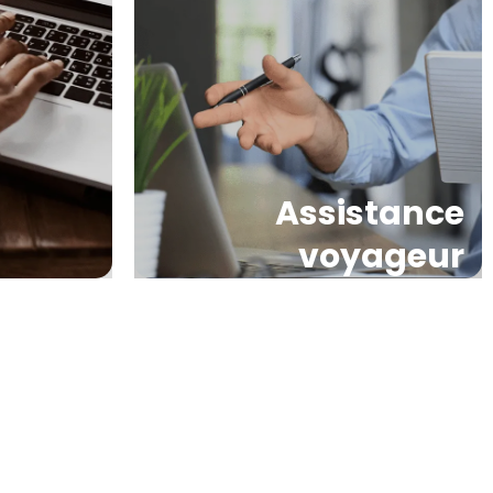
ous pourrons
Nous adaptons les prix à la nuitée
trouver une
en fonction de la saisonnalité et
 efficace.
l’état du marché.
Assistance
voyageur