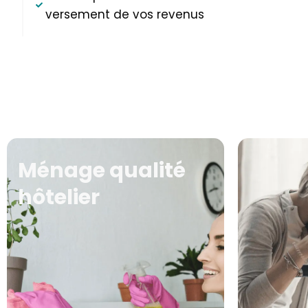
versement de vos revenus
Ménage qualité
hôtelier
L’entretien 
Votre logement est mis en lumière
assuré par
par l’expertise de notre associé
ex
photographe.