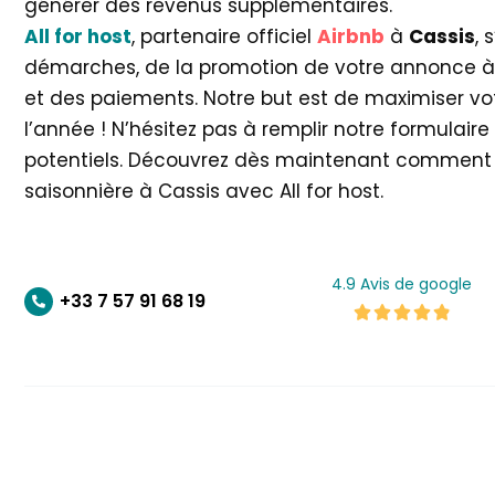
générer des revenus supplémentaires.
All for host
, partenaire officiel
Airbnb
à
Cassis
, 
démarches, de la promotion de votre annonce à 
et des paiements. Notre but est de maximiser vot
l’année ! N’hésitez pas à remplir notre formulair
potentiels. Découvrez dès maintenant comment o
saisonnière à Cassis avec All for host.
4.9 Avis de google
+33 7 57 91 68 19
4.9/5




