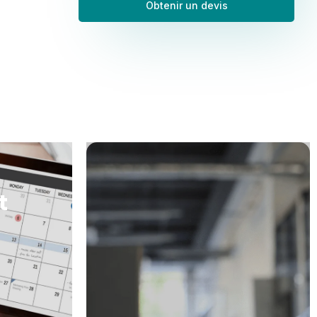
Obtenir un devis
t
 disposition
Vos revenus passifs seront
ires que des
optimisés et vous atteindrez vos
es aider.
objectifs rapidement.