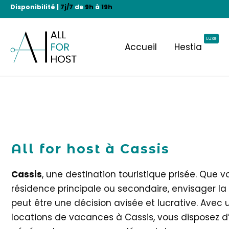
Aller
Disponibilité |
7j/7
de
9h
à
19h
au
contenu
Luxe
Accueil
Hestia
All for host à Cassis
Cassis
, une destination touristique prisée. Que v
résidence principale ou secondaire, envisager la
peut être une décision avisée et lucrative. Avec
locations de vacances à Cassis, vous disposez d’