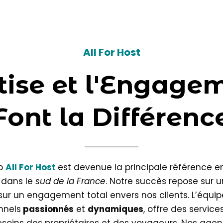
All For Host
tise et l'Engage
Font la Différenc
nb
All For Host
est devenue la principale référence 
 dans le
sud de la France
. Notre succès repose sur 
sur un engagement total envers nos clients. L’équip
nnels
passionnés
et
dynamiques
, offre des servic