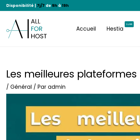
Aller
Disponibilité |
7j/7
de
9h
à
19h
au
contenu
Luxe
Accueil
Hestia
Les meilleures plateformes 
Post
navigation
/
Général
/ Par
admin