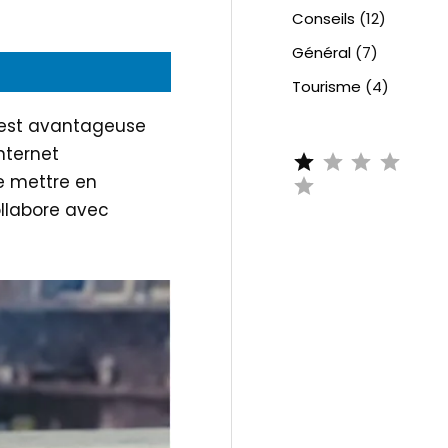
Conseils
(12)
Général
(7)
Tourisme
(4)
s est avantageuse
internet
e mettre en
ollabore avec