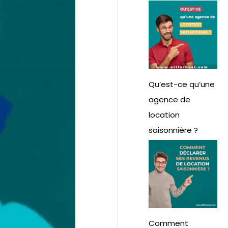
e
r
:
Qu’est-ce qu’une
agence de
location
saisonnière ?
Comment