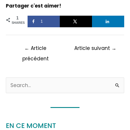
Partager c'est aimer!
1
1
SHARES
←
Article
Article suivant
→
précédent
Note : 1 sur 5.
R
e
c
h
e
EN CE MOMENT
r