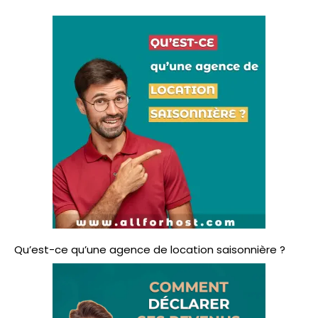
c
h
e
r
:
Qu’est-ce qu’une agence de location saisonnière ?