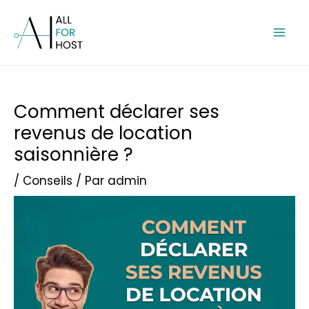
Aller
Mai
au
Men
contenu
Post
Comment déclarer ses
navigation
revenus de location
saisonnière ?
/
Conseils
/ Par
admin