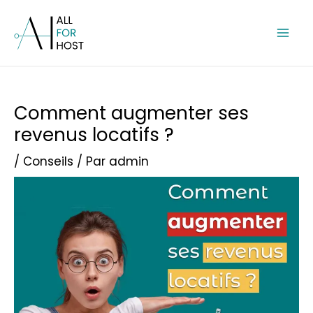
Aller
Mai
au
Men
contenu
Post
Comment augmenter ses
navigation
revenus locatifs ?
/
Conseils
/ Par
admin