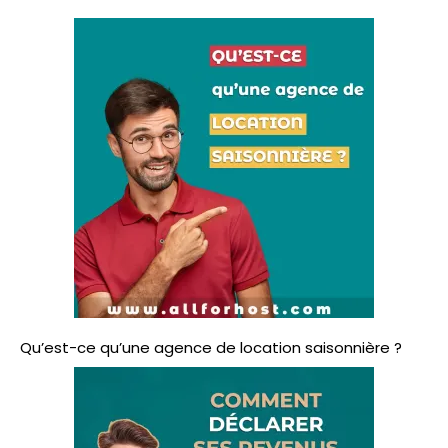
c
h
e
r
:
Qu’est-ce qu’une agence de location saisonnière ?