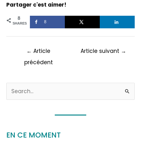
Partager c'est aimer!
8
8
SHARES
←
Article
Article suivant
→
précédent
Note : 1 sur 5.
R
e
c
h
e
EN CE MOMENT
r