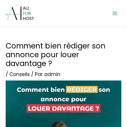
Aller
Mai
au
Men
contenu
Post
Comment bien rédiger son
navigation
annonce pour louer
davantage ?
/
Conseils
/ Par
admin